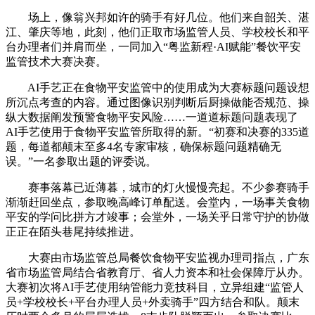
场上，像翁兴邦如许的骑手有好几位。他们来自韶关、湛
江、肇庆等地，此刻，他们正取市场监管人员、学校校长和平
台办理者们并肩而坐，一同加入“粤监新程·AI赋能”餐饮平安
监管技术大赛决赛。
AI手艺正在食物平安监管中的使用成为大赛标题问题设想
所沉点考查的内容。通过图像识别判断后厨操做能否规范、操
纵大数据阐发预警食物平安风险……一道道标题问题表现了
AI手艺使用于食物平安监管所取得的新。“初赛和决赛的335道
题，每道都颠末至多4名专家审核，确保标题问题精确无
误。”一名参取出题的评委说。
赛事落幕已近薄暮，城市的灯火慢慢亮起。不少参赛骑手
渐渐赶回坐点，参取晚高峰订单配送。会堂内，一场事关食物
平安的学问比拼方才竣事；会堂外，一场关乎日常守护的协做
正正在陌头巷尾持续推进。
大赛由市场监管总局餐饮食物平安监视办理司指点，广东
省市场监管局结合省教育厅、省人力资本和社会保障厅从办。
大赛初次将AI手艺使用纳管能力竞技科目，立异组建“监管人
员+学校校长+平台办理人员+外卖骑手”四方结合和队。颠末