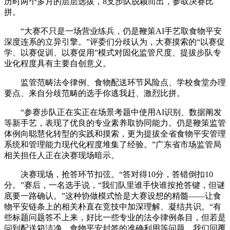
历时两个多月的层层选拔，8支步队脱颖而出，参取决赛比
拼。
“大赛不只是一场营业练兵，仍是鞭策AI手艺取食物平安
深度连系的立异引擎。”评委们分歧认为，大赛摸索的“以赛促
学、以赛促训、以赛促用”模式对固化监管尺度、提拔步队专
业化程度具有主要自创意义。
监管范畴法令律例、食物配送环节风险点、学校食堂办理
要点、来自分歧范畴的选手你逃我赶、激烈比拼。
“参赛步队正在实正在场景考题中使用AI识别、数据阐发
等新手艺，表现了优良的专业素养取协同能力。仍是鞭策监管
体例向聪慧化转型的实践和摸索，更为提拔全省食物平安管理
系统和管理能力现代化程度堆集了经验。”广东省市场监管局
相关担任人正在决赛现场暗示。
决赛现场，抢答环节扣弦。“答对得10分，答错倒扣10
分。”赛后，一名选手说，“我们队里谁手快谁按抢答键，但谜
底要一路确认。”这种协做模式恰是大赛设想的精髓——让食
物平安链条上的相关朴直在竞技中加深理解、凝结共识。“有
些标题问题答不上来，好比一些专业的法令律例条目，但若是
问到配送箱洁净、食物平安封签的准确利用等问题，我们回覆