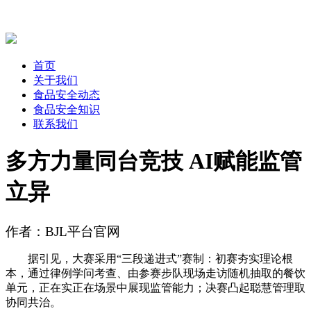
首页
关于我们
食品安全动态
食品安全知识
联系我们
多方力量同台竞技 AI赋能监管
立异
作者：BJL平台官网
据引见，大赛采用“三段递进式”赛制：初赛夯实理论根
本，通过律例学问考查、由参赛步队现场走访随机抽取的餐饮
单元，正在实正在场景中展现监管能力；决赛凸起聪慧管理取
协同共治。