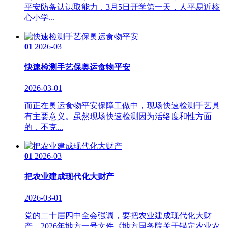
平安防备认识取能力，3月5日开学第一天，人平易近核
心小学...
01
2026-03
快速检测手艺保奥运食物平安
2026-03-01
而正在奥运食物平安保障工做中，现场快速检测手艺具
有主要意义。虽然现场快速检测因为活络度和性方面
的，不克...
01
2026-03
把农业建成现代化大财产
2026-03-01
党的二十届四中全会强调，要把农业建成现代化大财
产。2026年地方一号文件《地方国务院关于锚定农业农