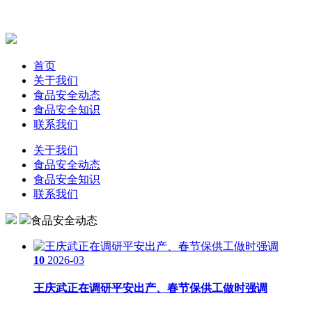
首页
关于我们
食品安全动态
食品安全知识
联系我们
关于我们
食品安全动态
食品安全知识
联系我们
食品安全动态
10
2026-03
王庆武正在调研平安出产、春节保供工做时强调