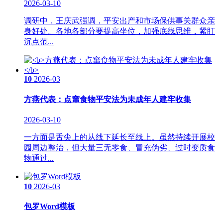
2026-03-10
调研中，王庆武强调，平安出产和市场保供事关群众亲
身好处。各地各部分要提高坐位，加强底线思维，紧盯
沉点范...
10
2026-03
方燕代表：点窜食物平安法为未成年人建牢收集
2026-03-10
一方面是舌尖上的从线下延长至线上。虽然持续开展校
园周边整治，但大量三无零食、冒充伪劣、过时变质食
物通过...
10
2026-03
包罗Word模板