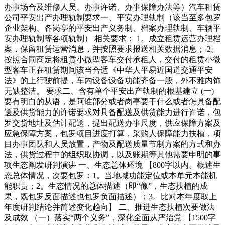
办事场合及维修人员、办事许诺、办事保障办法等）汽车租赁
公司平安出产办理轨制要求一、平安办理轨制（该当至多包罗
企业架构、各岗亭的平安出产义务制、档案办理轨制、车辆平
安办理轨制等各项轨制） 相关要求： 1。成立租赁运营办理档
案，保留租赁运营消息，并按照要求报送相关数据消息； 2。
按照合同商定将租赁小微型客车交付承租人，交付的租赁小微
型客车正在租赁期间该当合适《中华人平易近国道交通平安
法》的上行驶前提，车内设备设备功能齐备一般，外不雅内饰
无缺整洁。 要求二、含有单个平安出产轨制的根基建立 (一)
要有明白的从语，是阿谁部分或者岗亭要干什么或者怎具备配
送及供货能力的许诺要求对具备配送及供货能力进行许诺，包
罗交货地址及估计配送，提出配送办事尺度，供应保障方案及
应急保障方案，包罗项目进度打算，采购人保障能力扶植，项
目办事团队和人员放置，产物及配送质量节制方案的方式和办
法，供货过程中的组织取协调，以及账期等其他需要申明的事
项生态阐发研判演讲 一、生态总体环境 【800字以内。概述生
态总体情况，次要包罗：1。当地域功能定位或本单元本能机
能职责；2。生态情况的总体描述（即“像”，生态扶植的成
果，既包罗反面描述也包罗负面描述）；3。比对本年度取上
年度研判结论并简述变化趋向】 二、推进生态扶植次要做法
及成效 （一）落实“两个义务”，深化全面从严治党 【1500字