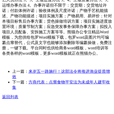
运维办事办法 4。办事许诺但不限于：交货期；交货地址许
诺；付款体例许诺；验收体例及尺度许诺；产物手艺机能描
述、产物功能描述；项目实施方案；产物易用、易评价；针对
本项目标售后办事方案；货色操做培训方案；项目实施进度放
置环境；质量节制方案；应急突发事务保障办事方案；拟投入
项目人员配备、安拆施工方案等等。熊猫办公专注精品Word
模板，为您供给包罗Word模板下载，包罗word及图片均可编
纂点窜替代，公式及文字也能够添加删除等编纂操做，免费注
册，一键下载。平台同时也供给商务word模板，word培训等
各类各样的word模板，更多word模板就正在熊猫办公。
上一篇：
来岁五一路施行！这部法令将推进渔业提质增
效
下一篇：
方燕代表：点窜食物平安法为未成年人建牢收
集
返回列表
关于我们