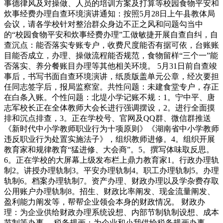
事德律风及对操做、人员的培训方案及打算等校园食物平安和
炊事经费办理自查环境演讲通知：按照5月28日上午县教体局
会议，请各学校针对整治群众身边不正之风和问题勾当中
的“校园食物平安和炊事经费办理”工做敏捷开展自查自纠，自
查沉点：能否落实专账专户，收费尺度能否有据可依，台账账
目能否成立，办理、操做流程能否规范，食物留样“三个一”能
否落实、养分餐账目办理等其他相关环境。 5月31日前自查竣
事后，书写书面自查环境演讲，纸质版盖单元公章，经次要担
任同志签字后，报局监察室。共性问题：未建食堂专户，存正
在白条入账。个性问题：北堤小学记账不规：1。宁中平、唐
志军校长正在全体教师大会长进行强调摆设，2。进行全面摸
排和沉点排查，3。正在学校号、官网及QQ群、微信群推送
《新时代中小学教师职业行为十项原则》《湖南省中小学教师
违反职业行为处置实施法子》，组织教师进修。4。组织开展
教育家和规律教育“猛进修、大会商”。5。撰写体味取反思。
6。正在学校的大屏幕上级发布栏上鼎力教育家1。行政办理轨
制2。讲授办理轨制3。平安办理轨制4。职工办理轨制5。办理
轨制6。档案办理轨制7。资产办理、财政办理以及学杂费存取
公用账户办理轨制8。招生、财政比率阐发、现金流量阐发、
盈利能力阐发等，帮帮企业领会本身的财政情况。 财政办
理：为企业供给财政办理系统设想、内部节制轨制设想、成本
节制等办事， 税务规画：为企业和小我供给税务规画办事，