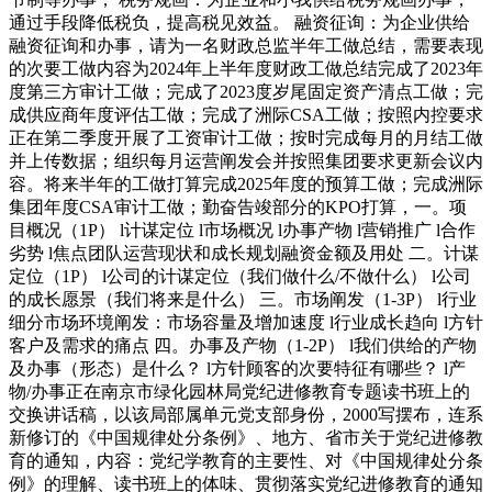
通过手段降低税负，提高税见效益。 融资征询：为企业供给
融资征询和办事，请为一名财政总监半年工做总结，需要表现
的次要工做内容为2024年上半年度财政工做总结完成了2023年
度第三方审计工做；完成了2023度岁尾固定资产清点工做；完
成供应商年度评估工做；完成了洲际CSA工做；按照内控要求
正在第二季度开展了工资审计工做；按时完成每月的月结工做
并上传数据；组织每月运营阐发会并按照集团要求更新会议内
容。将来半年的工做打算完成2025年度的预算工做；完成洲际
集团年度CSA审计工做；勤奋告竣部分的KPO打算，一。项
目概况（1P） l计谋定位 l市场概况 l办事产物 l营销推广 l合作
劣势 l焦点团队运营现状和成长规划融资金额及用处 二。计谋
定位（1P） l公司的计谋定位（我们做什么/不做什么） l公司
的成长愿景（我们将来是什么） 三。市场阐发（1-3P） l行业
细分市场环境阐发：市场容量及增加速度 l行业成长趋向 l方针
客户及需求的痛点 四。办事及产物（1-2P） l我们供给的产物
及办事（形态）是什么？ l方针顾客的次要特征有哪些？ l产
物/办事正在南京市绿化园林局党纪进修教育专题读书班上的
交换讲话稿，以该局部属单元党支部身份，2000写摆布，连系
新修订的《中国规律处分条例》、地方、省市关于党纪进修教
育的通知，内容：党纪学教育的主要性、对《中国规律处分条
例》的理解、读书班上的体味、贯彻落实党纪进修教育的通知