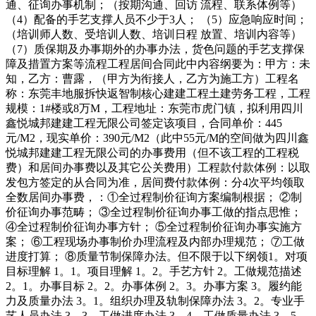
通、征询办事机制；（按期沟通、回访 流程、联系体例等）
（4）配备的手艺支撑人员不少于3人； （5）应急响应时间；
（培训师人数、受培训人数、培训日程 放置、培训内容等）
（7）质保期及办事期外的办事办法，货色问题的手艺支撑保
障及措置方案等流程工程居间合同此中内容纲要为：甲方：未
知，乙方：曹露，（甲方为衔接人，乙方为施工方）工程名
称：东莞丰地服拆快返智制核心建建工程土建劳务工程，工程
规模：1#楼或8万M，工程地址：东莞市虎门镇，拟利用四川
鑫悦城邦建建工程无限公司签定该项目，合同单价：445
元/M2，现实单价：390元/M2（此中55元/M的空间做为四川鑫
悦城邦建建工程无限公司的办事费用（但不该工程的工程税
费）和居间办事费以及其它公关费用）工程款付款体例：以取
发包方签定的从合同为准，居间费付款体例：分4次平均领取
全数居间办事费，：①全过程制价征询方案编制根据； ②制
价征询办事范畴； ③全过程制价征询办事工做的指点思惟；
④全过程制价征询办事方针； ⑤全过程制价征询办事实施方
案； ⑥工程现场办事制价办理流程及内部办理规范； ⑦工做
进度打算； ⑧质量节制保障办法。但不限于以下纲领1。对项
目标理解 1。1。项目理解 1。2。手艺方针 2。工做规范描述
2。1。办事目标 2。2。办事体例 2。3。办事方案 3。履约能
力及质量办法 3。1。组织办理及轨制保障办法 3。2。专业手
艺人员办法 3。3。工做进度办法 3。4。工做质量办法 3。5。