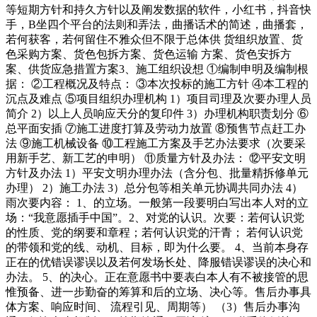
等短期方针和持久方针以及阐发数据的软件，小红书，抖音快
手，B坐四个平台的法则和弄法，曲播话术的简述，曲播套，
若何获客，若何留住不雅众但不限于总体供 货组织放置、货
色采购方案、货色包拆方案、货色运输 方案、货色安拆方
案、供货应急措置方案3、施工组织设想 ①编制申明及编制根
据： ②工程概况及特点： ③本次投标的施工方针 ④本工程的
沉点及难点 ⑤项目组织办理机构 1）项目司理及次要办理人员
简介 2）以上人员响应天分的复印件 3）办理机构职责划分 ⑥
总平面安插 ⑦施工进度打算及劳动力放置 ⑧预售节点赶工办
法 ⑨施工机械设备 ⑩工程施工方案及手艺办法要求（次要采
用新手艺、新工艺的申明） ⑪质量方针及办法： ⑫平安文明
方针及办法 1）平安文明办理办法（含分包、批量精拆修单元
办理） 2）施工办法 3）总分包等相关单元协调共同办法 4）
雨次要内容： 1、的立场。一般第一段要明白写出本人对的立
场：“我意愿插手中国”。2、对党的认识。次要：若何认识党
的性质、党的纲要和章程；若何认识党的汗青； 若何认识党
的带领和党的线、动机、目标，即为什么要。 4、当前本身存
正在的优错误谬误以及若何发场长处、降服错误谬误的决心和
办法。 5、的决心。正在意愿书中要表白本人有不被接管的思
惟预备、进一步勤奋的筹算和后的立场、决心等。售后办事具
体方案、响应时间、 流程引见、周期等） （3）售后办事沟