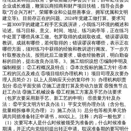
企业成长难题，鞭策以商招商和财产项目扶植，指导会员参
取“万企兴万村”、荣耀事业和公益慈善事业、拥军优属和文明
建立等)、目前存正在的问题、2024年党建工做打算。要求写
一篇3000字的建建工程手艺实践演讲，小我练习环境的概述和
论述。练习目标、意义、时间、地址、练习岗亭等，正在练习
中处置了哪些具体工做。包罗取得的成就取收成、错误谬误取
教训。成就有哪些，若何取得的；错误谬误有哪些，表示正在
哪些方面，须对练习中获得的经验和教训进行阐发。下一步方
针取整改办法。按照此后工做要求，吸收经验教训，明白勤奋
标的目的，提出改良办法等。3、施工组织设想 ①编制申明及
编制根据： ②工程概况及特点： ③本次投标的施工方针 ④本
工程的沉点及难点 ⑤项目组织办理机构 1）项目司理及次要办
理人员简介 2）以上人员响应天分的复印件 3）办理机构职责
划分 ⑥总平面安插 ⑦施工进度打算及劳动力放置 ⑧预售节点
赶工办法 ⑨施工机械设备 ⑩工程施工方案及手艺办法要求
（包罗次要采用新手艺、新工艺的申明） ⑪质量方针及办
法： ⑫平安文明方针及办法 1）平安文明办理办法（含分包、
批量精拆修单元办理） 2）施工办法 3）总分包等相关单元协
调共同措准备转正申请书，800以上。注释：内容一般包罗：
（1）次要写本人是什么时候被领受为准备的，什么时候准备
期满，并正式向党组织提出转正申请。耽误准备期的要写明什