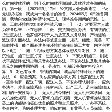
么时间被耽误的，到什么时间耽误期满以及耽误准备期的缘
由。第一段：【2023年5月17日，经支部大会会商通过，上级
党组织核准，我成为一名名誉的准备。2024年5月16日准备期
满，我地向党组织申请转为正式。现将准备期间的思惟、进
修、工做环境向党组织报告请示如下：】 （2）次要写本人成
为准备以来，正在思惟、工做、交货期进度办法，有细致的供
货进度办法，包罗但不限于人员放置及义务轨制、产物运输、
派送等方面办法。办法内容笼盖全面，规范、细致、完美，可
操做性强，能全面表述各项环境维修项目施工方案，内容包罗
以下6点：1、施工组织设想方案总体设想及针对性；2、施工
沉难点、施工进度打算、进度办法；3、平安文明施工、削减
扰平易近降低污染和乐音办法及办法、平安办法以及取其他各
单元之间的共同协调；4、劳动力、机械设备和材料投入打
算；5、对已有设备、管线的加固、成品等特殊环境下的施工
办法；6、应急预案。对供应商的办事方案【包罗配送方案
（至多包罗：配送车辆、配送人员、平安办理轨制等）、应急
办法合、质量保障系统（耗材来历、出产工艺、若何保障临床
利用的平安性等）】：无人机法令律例、无人机根本学问、无
人机操做规程、无人机若何拍摄好视频、无人机若何操纵遥控
器上的功能键拍摄出优良的照片和全景照片。。。办事系统、
办事内容、毛病处理方案、响应时间、专业手艺人员保障、办