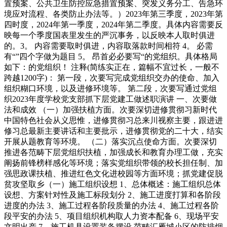
置预案、公共卫生防控应急措置预案、突发义务分工、告急环
境应对流程、各类防止办法等。）2023年第三季度，2023年第
四时度，2024年第一季度，2024年第二季度。具体内容需要反
映每一个季度国表里发生的严沉事务，以反映本人取时俱进
的。3。 内容需要取时俱进，内容取落款时间相符 4。 必需
有“”四个字做为题目 5。 昂首必必要写“的党组织。具体格局
如下：的党组织！ 注释(简练实正在，篇幅不宜过长，一般不
跨越1200字)： 第一段，次要写完成党组织交办的使命、加入
组织糊口环境，以及进修环境等。 第二段，次要写通过党组
织2023年度学校党支部抓下层党建工做述职演讲 一、次要做
法和成效 （一）加强扶植方面。次要深切进修贯彻习新时代
中国特色社会从义思惟，进修贯彻习总来川视察主要，跟进进
修习总最新主要讲话和主要批示，进修贯彻党的二十大，结实
开展从题教育等环境。 （二）落实沉点使命方面。次要深切
推进各范畴下层党组织扶植，加强成长和教育办理工做，充实
阐扬前锋榜样感化等环境；落实党组织带领的校长担任制、加
强思政课扶植、推进红色文化进校园等方面环境；抓党建促脱
贫攻坚取乡（一）施工组织设想 1、总体概述：施工组织总体
设想、方案针对性及施工标段划分 2、施工进度打算和各阶段
进度的办法 3、施工过程各阶段质量的办法 4、施工过程各阶
段平安的办法 5、项目组织机构取人力资本配备 6、现场平安
文明出产 7、施工机具设置装备摆设 范畴汇雁城小区的防排烟