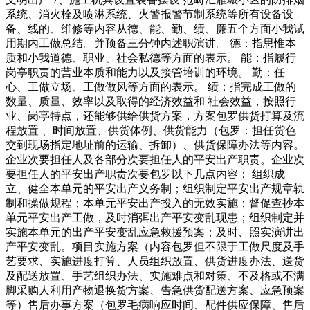
系统、消火栓及喷淋系统、火警报警节制系统等所有设备设
备、线的、维修等内容从德、能、勤、绩、廉五个方面小我试
用期内工做总结。并预备三分钟内述职演讲。 德：指思惟本
质和小我道德、职业、社会私德等方面的表示。 能：指履行
岗亭职责的营业本质和能力以及接管培训的环境。 勤：任
心、工做立场、工做做风等方面的表示。 绩：指完成工做的
数量、质量、效率以及取得的经济效益和 社会效益，按照行
业、岗亭特点，还能够供给供货方案，方案包罗供货打算及流
程放置 、时间放置、供货体例、供货能力（包罗：担任货色
交到现场指定地址前的运输、拆卸）、供货保障办法等内容。
企业次要担任人及各部分次要担任人的平安出产职责。企业次
要担任人的平安出产职责次要包罗以下几点内容： 组织成
立、健全本单元的平安出产义务制；组织制定平安出产规章轨
制和操做规程；本单元平安出产投入的无效实施；督促查抄本
单元平安出产工做，及时消弭出产平安变乱现患；组织制定并
实施本单元的出产平安变乱应急救援预案；及时、照实演讲出
产平安变乱。项目实施方案（内容包罗但不限于工做尺度及手
艺要求、实施进度打算、人员组织放置、供货进度办法、送货
及配送放置、手艺组织办法、实施难点和对策、不及格或不满
脚采购人利用产物退换货方案、告急供货配送方案、应急预案
等）售后办事方案（包罗毛病响应时间、配件供应保障、售后