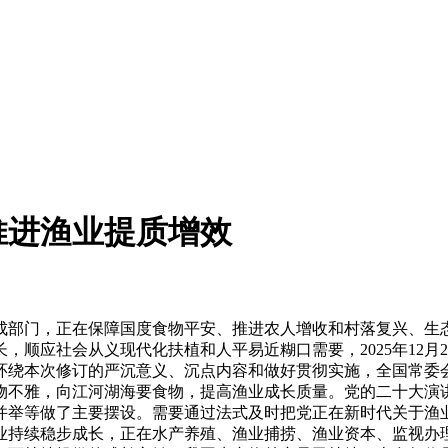
推进渔业提质增效
部门，正在保障国度食物平安、推进农人增收和村落复兴、生态
，顺应社会从义现代化扶植和人平易近糊口需要，2025年12月
施行，环绕本次修订的严沉意义、沉点内容和做好贯彻实施，全国常
物不雅，向江河湖海要食物，提高渔业成长质量。党的二十大演
并举等做了主要摆设。需要通过法式及时把党正在新时代关于渔
业持续稳步成长，正在水产养殖、渔业捕捞、渔业资本、监视办