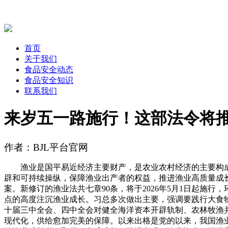
首页
关于我们
食品安全动态
食品安全知识
联系我们
来岁五一路施行！这部法令将
作者：BJL平台官网
渔业是国平易近经济主要财产，是农业农村经济的主要构成
辟和可持续操纵，保障渔业出产者的权益，推进渔业高质量成长
案。新修订的渔业法共七章90条，将于2026年5月1日起
点的高度注沉渔业成长。习总多次做出主要，强调要践行大食
十届三中全会、四中全会对健全海洋资本开辟轨制、农林牧渔
现代化，供给愈加完美的保障。以来出格是党的以来，我国渔