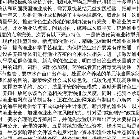
和可持续操纵的成长方针。我国水产物总产量已持续三十多年位
确认和巩固我国渔业成长，需要系统总结无益实践经验，把颠末
四十年来，对推进渔业成长阐扬了主要保障感化。取此同时，这
质量平安、推进绿色生态养殖的轨制办法有待完美；取渔业资本
凸起。此次渔业法点窜，问题导向，统筹成长取平安，统筹渔业
了较大幅度的点窜完美。次要有以下亮点特色：一是依法鞭策渔业转
、现代化转型升级。新点窜的渔业法，精确把握新时代渔业高质
备等，提高渔业科学手艺程度。为保障渔业出产要素有序畅通，
过设备养殖等体例进行渔业养殖的合用本法相关，进一步激发渔
人平易近群命健康。新点窜的渔业法，明白提出渔业成长量质并
利用的饵料、饲料、饲料添加剂、药物或者其他有毒无害物质；
通环节监管，要求水产苗种出产者、处置水产养殖的单元该当照实
成长标的目的。鞭策经济社会成长绿色化、低碳化是实现高质量
，支撑资本节约、敌对、质量平安的养殖模式，激励开展绿色生
，养殖排放尾水该当合适相关污染物排放尺度。同时，把资本承
定渔业船网东西节制目标；正在渔业船网东西节制目标范畴内，
边的渔平易近供给了不成或缺的生计来历。新点窜的渔业法，以
的渔业安全，加强渔业出产抗风险能力。针对受“减船转产”政策
时，要求合理确定养殖刻日，并优先放置以养殖出产为次要糊口
赐与公允、合理的弥补。五是持续加强渔业资本。绿水青山就是
植，生态影响评价文件该当包罗对渔业资本和渔业水域生态影响
起问题，进一步完美禁渔区、禁渔期轨制，强调禁渔区、禁渔期