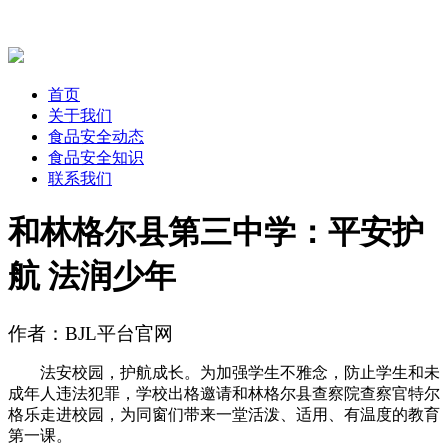
首页
关于我们
食品安全动态
食品安全知识
联系我们
和林格尔县第三中学：平安护
航 法润少年
作者：BJL平台官网
法安校园，护航成长。为加强学生不雅念，防止学生和未
成年人违法犯罪，学校出格邀请和林格尔县查察院查察官特尔
格乐走进校园，为同窗们带来一堂活泼、适用、有温度的教育
第一课。