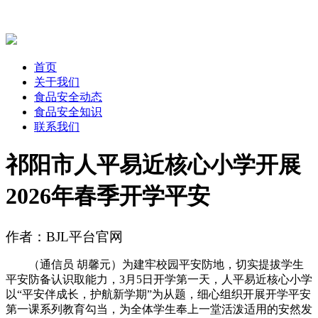
首页
关于我们
食品安全动态
食品安全知识
联系我们
祁阳市人平易近核心小学开展
2026年春季开学平安
作者：BJL平台官网
（通信员 胡馨元）为建牢校园平安防地，切实提拔学生
平安防备认识取能力，3月5日开学第一天，人平易近核心小学
以“平安伴成长，护航新学期”为从题，细心组织开展开学平安
第一课系列教育勾当，为全体学生奉上一堂活泼适用的安然发