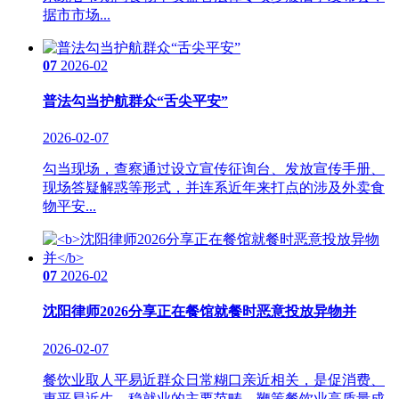
据市市场...
07
2026-02
普法勾当护航群众“舌尖平安”
2026-02-07
勾当现场，查察通过设立宣传征询台、发放宣传手册、
现场答疑解惑等形式，并连系近年来打点的涉及外卖食
物平安...
07
2026-02
沈阳律师2026分享正在餐馆就餐时恶意投放异物并
2026-02-07
餐饮业取人平易近群众日常糊口亲近相关，是促消费、
惠平易近生、稳就业的主要范畴。鞭策餐饮业高质量成