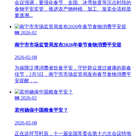
会议强调，要强化春节、全国、冰雪旅逛等沉点时段的
食物平安监管，推进农产物种植、加工、发卖全流程质
量逃溯...
08
2026-02
南宁市市场监管局发布2026年春节食物消费平安提
2026-02-08
为保障泛博消费者饮食平安，守护群众渡过健康的新春
佳节，2月5日，南宁市市场监管局发布春节食物消费平
安提醒，...
08
2026-02
若何确保中国粮食平安？
2026-02-08
正在这环节时辰，十一届全国常委会第十六次会议特地