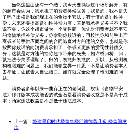
当然这里面还有一个结，我今天要操纵这个场所解开。有
的超市会认为，我承担了消费者补偿义务，我是的，我不是失
了吗？出格是我们现正在的食物平安法，有十倍的赏罚性补
偿，未来还要提高赏罚性补偿力度，若是我承担义务岂不？我
说不冤，你这个超市做为一个零售商，你先对消费者就不平安
的食物承担补偿义务，你拿到你败诉的，再按照你和前手出产
商或者前手供应商之间的合同逃查对方的违约义务，也就是你
按照你败诉的向消费者承担了十倍或者更多的赏罚性补偿义
务，这就是对方违约给你超市带来的丧失，如许桥归桥、归，
就把法令关系理顺了。归的，凯撒归凯撒的。所以，从检测机
构检测难的问题上，我们能够立异一种思：不是让消费者本人
去举证，让被告人自证洁白。如许就完全处理了检测难的问
题。
消费者多年以来一曲存正在的老问题。权衡《食物平安
法》修订版本成功能否的试金石是看消费者收益是不是高于成
本；商家违法收益是不是低于违法成本。
上一篇：
城建星启时代楼盘售楼部德律风几多-楼盘阐发
演