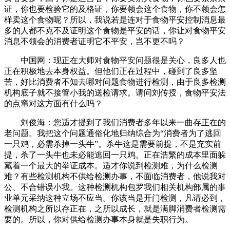
证，你也要检验它的及格证，你要领会这个食物，你不领会怎
样卖这个食物呢？所以，我说若是连对于食物平安控制消息最
多的人都不克不及证明这个食物是平安的话，你让对食物平安
消息不领会的消费者证明它不平安，岂不更不吗？
中国网：现正在大师对食物平安问题很是关心，良多人也
正在积极地去本身权益。但他们正在过程中，碰到了良多坚
苦，好比消费者不知去哪对问题食物进行检测，由于良多检测
机构底子就不接管小我的送检请求。请问刘传授，食物平安法
的点窜对这方面有什么吗？
刘俊海：您适才提到了我们消费者多年以来一曲存正在的
老问题。我把这个问题通俗化地归纳综合为“消费者为了逃回
一只鸡，必需杀掉一头牛”。杀牛这是需要前提，不是充实前
提，杀了一头牛也未必能逃回一只鸡。正在浩繁的成本里面躲
藏着一个最大的举证成本。适才你说到检测难，为什么检测
难？有些检测机构不供给检测办事，不面临消费者，他说我对
公、不合错误小我。这种检测机构包罗我们相关机构部属的事
业单元采纳这种立场不应当。你该当是开门检测，凡请必到，
检测机构之所以存正在，之所以成长，就是满脚消费者检测需
要的。所以，你对供给检测办事本身就是失职行为。