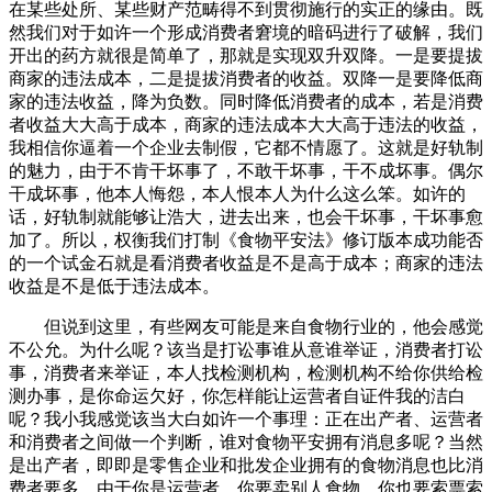
在某些处所、某些财产范畴得不到贯彻施行的实正的缘由。既
然我们对于如许一个形成消费者窘境的暗码进行了破解，我们
开出的药方就很是简单了，那就是实现双升双降。一是要提拔
商家的违法成本，二是提拔消费者的收益。双降一是要降低商
家的违法收益，降为负数。同时降低消费者的成本，若是消费
者收益大大高于成本，商家的违法成本大大高于违法的收益，
我相信你逼着一个企业去制假，它都不情愿了。这就是好轨制
的魅力，由于不肯干坏事了，不敢干坏事，干不成坏事。偶尔
干成坏事，他本人悔怨，本人恨本人为什么这么笨。如许的
话，好轨制就能够让浩大，进去出来，也会干坏事，干坏事愈
加了。所以，权衡我们打制《食物平安法》修订版本成功能否
的一个试金石就是看消费者收益是不是高于成本；商家的违法
收益是不是低于违法成本。
但说到这里，有些网友可能是来自食物行业的，他会感觉
不公允。为什么呢？该当是打讼事谁从意谁举证，消费者打讼
事，消费者来举证，本人找检测机构，检测机构不给你供给检
测办事，是你命运欠好，你怎样能让运营者自证件我的洁白
呢？我小我感觉该当大白如许一个事理：正在出产者、运营者
和消费者之间做一个判断，谁对食物平安拥有消息多呢？当然
是出产者，即即是零售企业和批发企业拥有的食物消息也比消
费者要多，由于你是运营者，你要卖别人食物，你也要索票索