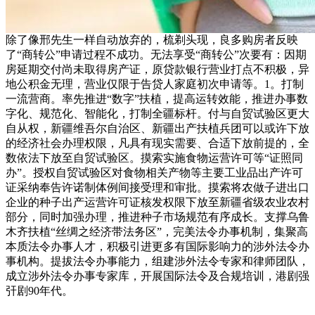
除了像邢先生一样自动放弃的，梳剃头现，良多购房者反映
了“商转公”申请过程不成功。无法享受“商转公”次要有：因期
房延期交付尚未取得房产证，原贷款银行营业打点不积极，异
地公积金无理，营业仅限于告贷人家庭初次申请等。1。打制
一流营商。率先推进“数字”扶植，提高运转效能，推进办事数
字化、规范化、智能化，打制全疆标杆。付与自贸试验区更大
自从权，新疆维吾尔自治区、新疆出产扶植兵团可以或许下放
的经济社会办理权限，凡具有现实需要、合适下放前提的，全
数依法下放至自贸试验区。摸索实施食物运营许可等“证照同
办”。授权自贸试验区对食物相关产物等主要工业品出产许可
证采纳奉告许诺制体例间接受理和审批。摸索将农做子进出口
企业的种子出产运营许可证核发权限下放至新疆省级农业农村
部分，同时加强办理，推进种子市场规范有序成长。支撑乌鲁
木齐扶植“丝绸之经济带法务区”，完美法令办事机制，集聚高
本质法令办事人才，积极引进更多有国际影响力的涉外法令办
事机构。提拔法令办事能力，组建涉外法令专家和律师团队，
成立涉外法令办事专家库，开展国际法令及合规培训，港剧强
㢨剧90年代。