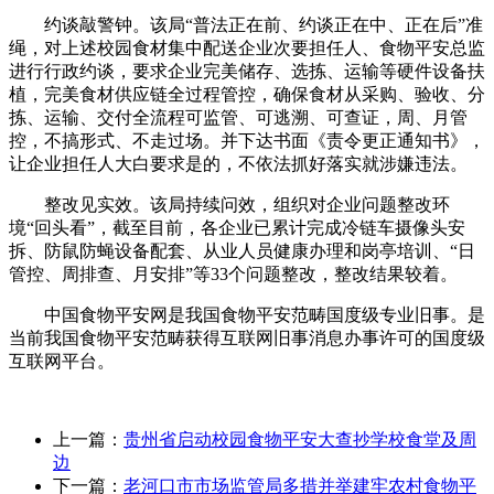
约谈敲警钟。该局“普法正在前、约谈正在中、正在后”准
绳，对上述校园食材集中配送企业次要担任人、食物平安总监
进行行政约谈，要求企业完美储存、选拣、运输等硬件设备扶
植，完美食材供应链全过程管控，确保食材从采购、验收、分
拣、运输、交付全流程可监管、可逃溯、可查证，周、月管
控，不搞形式、不走过场。并下达书面《责令更正通知书》，
让企业担任人大白要求是的，不依法抓好落实就涉嫌违法。
整改见实效。该局持续问效，组织对企业问题整改环
境“回头看”，截至目前，各企业已累计完成冷链车摄像头安
拆、防鼠防蝇设备配套、从业人员健康办理和岗亭培训、“日
管控、周排查、月安排”等33个问题整改，整改结果较着。
中国食物平安网是我国食物平安范畴国度级专业旧事。是
当前我国食物平安范畴获得互联网旧事消息办事许可的国度级
互联网平台。
上一篇：
贵州省启动校园食物平安大查抄学校食堂及周
边
下一篇：
老河口市市场监管局多措并举建牢农村食物平