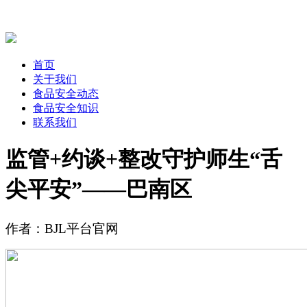
首页
关于我们
食品安全动态
食品安全知识
联系我们
监管+约谈+整改守护师生“舌
尖平安”——巴南区
作者：BJL平台官网