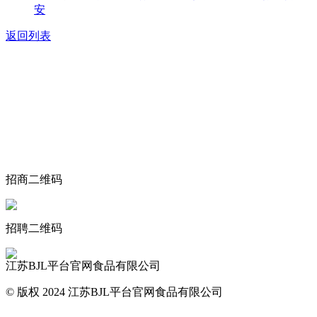
安
返回列表
关于我们
食品安全动态
食品安全知识
联系我们
招商二维码
招聘二维码
江苏BJL平台官网食品有限公司
© 版权 2024 江苏BJL平台官网食品有限公司