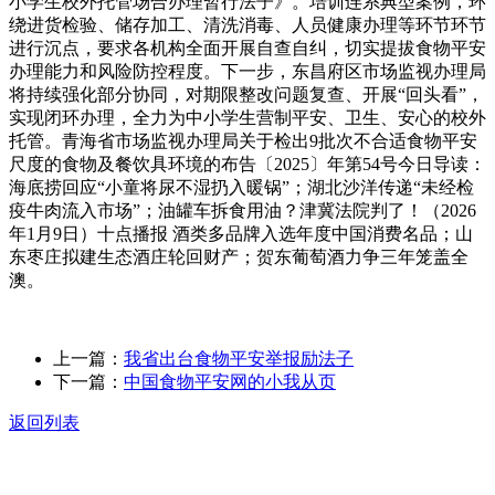
小学生校外托管场合办理暂行法子》。培训连系典型案例，环
绕进货检验、储存加工、清洗消毒、人员健康办理等环节环节
进行沉点，要求各机构全面开展自查自纠，切实提拔食物平安
办理能力和风险防控程度。下一步，东昌府区市场监视办理局
将持续强化部分协同，对期限整改问题复查、开展“回头看”，
实现闭环办理，全力为中小学生营制平安、卫生、安心的校外
托管。青海省市场监视办理局关于检出9批次不合适食物平安
尺度的食物及餐饮具环境的布告〔2025〕年第54号今日导读：
海底捞回应“小童将尿不湿扔入暖锅”；湖北沙洋传递“未经检
疫牛肉流入市场”；油罐车拆食用油？津冀法院判了！（2026
年1月9日）十点播报 酒类多品牌入选年度中国消费名品；山
东枣庄拟建生态酒庄轮回财产；贺东葡萄酒力争三年笼盖全
澳。
上一篇：
我省出台食物平安举报励法子
下一篇：
中国食物平安网的小我从页
返回列表
关于我们