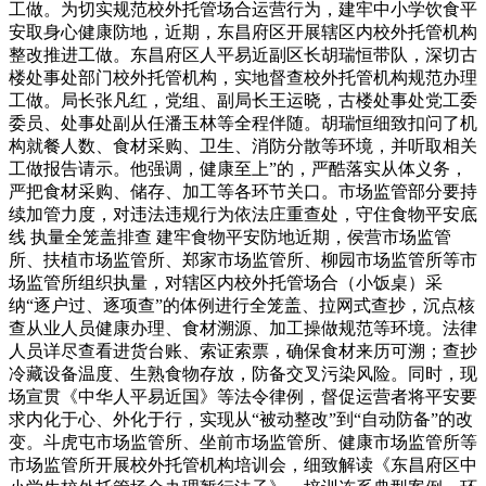
工做。为切实规范校外托管场合运营行为，建牢中小学饮食平
安取身心健康防地，近期，东昌府区开展辖区内校外托管机构
整改推进工做。东昌府区人平易近副区长胡瑞恒带队，深切古
楼处事处部门校外托管机构，实地督查校外托管机构规范办理
工做。局长张凡红，党组、副局长王运晓，古楼处事处党工委
委员、处事处副从任潘玉林等全程伴随。胡瑞恒细致扣问了机
构就餐人数、食材采购、卫生、消防分散等环境，并听取相关
工做报告请示。他强调，健康至上”的，严酷落实从体义务，
严把食材采购、储存、加工等各环节关口。市场监管部分要持
续加管力度，对违法违规行为依法庄重查处，守住食物平安底
线 执量全笼盖排查 建牢食物平安防地近期，侯营市场监管
所、扶植市场监管所、郑家市场监管所、柳园市场监管所等市
场监管所组织执量，对辖区内校外托管场合（小饭桌）采
纳“逐户过、逐项查”的体例进行全笼盖、拉网式查抄，沉点核
查从业人员健康办理、食材溯源、加工操做规范等环境。法律
人员详尽查看进货台账、索证索票，确保食材来历可溯；查抄
冷藏设备温度、生熟食物存放，防备交叉污染风险。同时，现
场宣贯《中华人平易近国》等法令律例，督促运营者将平安要
求内化于心、外化于行，实现从“被动整改”到“自动防备”的改
变。斗虎屯市场监管所、坐前市场监管所、健康市场监管所等
市场监管所开展校外托管机构培训会，细致解读《东昌府区中