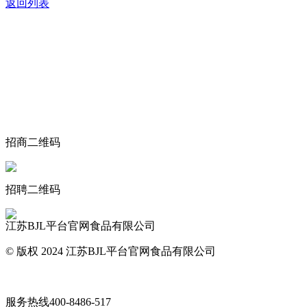
返回列表
关于我们
食品安全动态
食品安全知识
联系我们
招商二维码
招聘二维码
江苏BJL平台官网食品有限公司
© 版权 2024 江苏BJL平台官网食品有限公司
网站地图
服务热线
400-8486-517