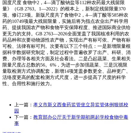
国度尺度 食物中2，4—滴丁酸钠盐等112种农药最大残留限
量》（GB 2763。1—2022）的根本上 ，新制定残留限量370
项、修订23项。新版尺度共了食物中2，4—滴丁酸等585种农
药的10749项最大残留限量，实施后将为指点农业出产科学用
药、提拔我国农产物和食物平安保障程度、推进国际商业供给
更无力的支持。GB 2763—2026全面笼盖了我国核准利用的农
药品种和次要动物源性农产物，实现出产有标可依、产物有标
可检、法律有标可判。次要有以下三个特点：一是新增限量根
据科学数据研究制定，制定过程中普遍收罗了出产、科研、消
费、办理等各相关方面及社会看法。二是凸起蔬菜、生果相关
限量尺度占总数的56。6%，为进一步加强蔬菜、三是沉视限
量取检测方式协调配套，新增14项笼盖参数更全、品种更广、
活络度更高的配套检测方式尺度，进一步提高了尺度的科学
性、合用性和施行效力。
上一篇：
孝义市新义西食药监管坐立异监管体例狠抓校
园
下一篇：
教育部办公厅关于新学期初两起学校食物中毒
事