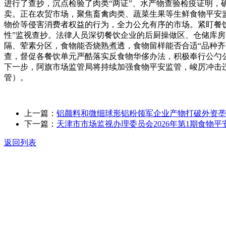
进行了查抄，沉点检验了肉类“两证”、水产物查验检疫证明
卖。正在农贸市场，聚焦畜禽肉类、蔬菜生果等生鲜食物平安
物价等侵害消费者权益的行为，全力公允有序的市场。紧盯餐饮
性”监视查抄。法律人员深切餐饮企业的后厨操做区、仓储库
隔、荤素分区，食物能否烧熟煮透，食物留样能否合适“品种齐备
查，督促各餐饮单元严酷落实反食物华侈办法，积极奉行公勺公
下一步，阿旗市场监管局将持续加强食物平安监管，峻厉冲击
管）。
上一篇：
铝颜料和微细球形铝粉领军企业产物打破外资垄
下一篇：
天津市市场监视办理委员会2026年第1期食物平
返回列表
关于我们
食品安全动态
食品安全知识