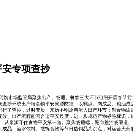
平安专项查抄
旗市场监管局聚焦出产、畅通、餐饮三大环节组织开展春节前食
次查抄环绕出产端食物平安泉源防控，以糕点、肉成品、粮油成品
进行了查抄，过时变质、来历不明原料流入出产环节；对食物添加
效、出产流程能否合适平安尺度，进一步规范产物标签标识，峻
，从泉源守住食物平安第一道。聚焦畅通端，靶向整治畅渠道。
乳成品、酒水饮料、散拆食物等节日热销品为沉点，对运营天分