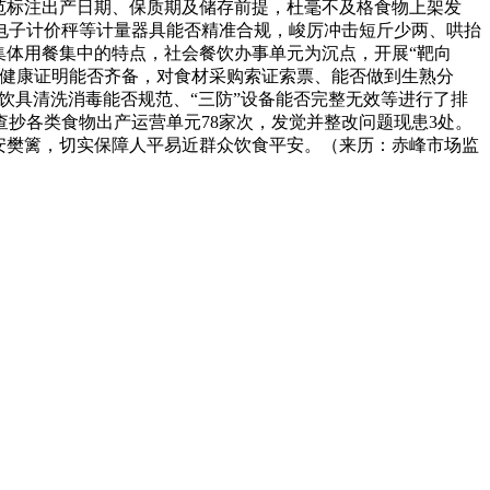
范标注出产日期、保质期及储存前提，杜毫不及格食物上架发
电子计价秤等计量器具能否精准合规，峻厉冲击短斤少两、哄抬
集体用餐集中的特点，社会餐饮办事单元为沉点，开展“靶向
员健康证明能否齐备，对食材采购索证索票、能否做到生熟分
餐饮具清洗消毒能否规范、“三防”设备能否完整无效等进行了排
抄各类食物出产运营单元78家次，发觉并整改问题现患3处。
安樊篱，切实保障人平易近群众饮食平安。（来历：赤峰市场监