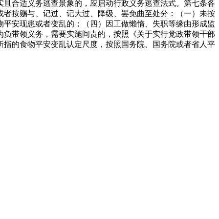
实且合适义务逃查景象的，应启动行政义务逃查法式。第七条各
或者按赐与、记过、记大过、降级、罢免曲至处分：（一）未按
物平安现患或者变乱的；（四）因工做懒惰、失职等缘由形成监
为负带领义务，需要实施间责的，按照《关于实行党政带领干部
所指的食物平安变乱认定尺度，按照国务院、国务院或者省人平