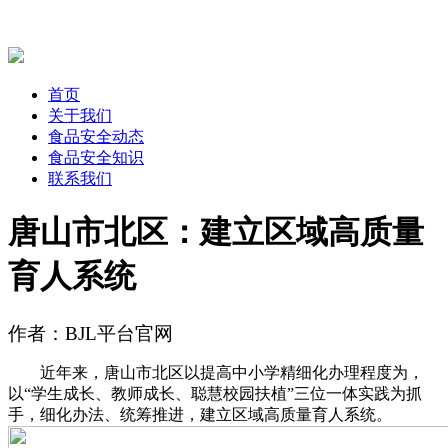
首页
关于我们
食品安全动态
食品安全知识
联系我们
唐山市北区：建立区域高质量
育人系统
作者：BJL平台官网
近年来，唐山市北区以提高中小学精细化办理程度为，
以“学生成长、教师成长、聪慧校园扶植”三位一体实践为抓
手，细化办法、统筹推进，建立区域高质量育人系统。