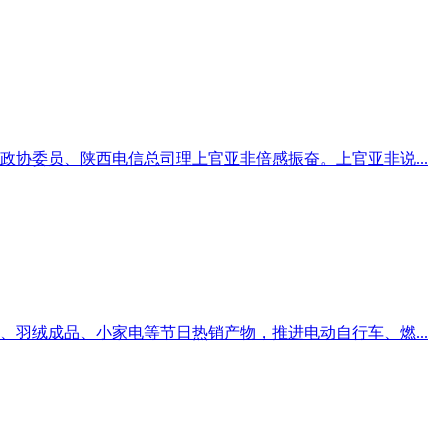
协委员、陕西电信总司理上官亚非倍感振奋。上官亚非说...
羽绒成品、小家电等节日热销产物，推进电动自行车、燃...