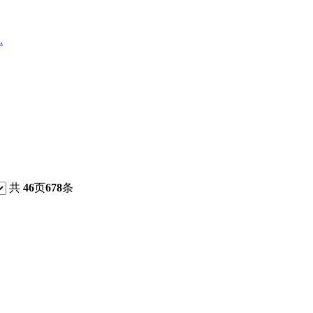
.
共
46
页
678
条