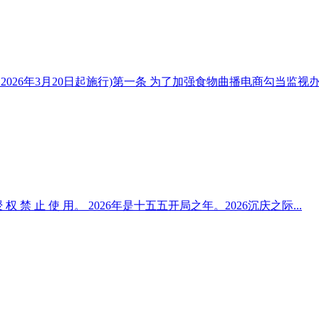
自2026年3月20日起施行)第一条 为了加强食物曲播电商勾当监视办理
 授 权 禁 止 使 用。 2026年是十五五开局之年。2026沉庆之际...