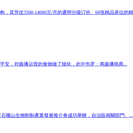
仗5500-14000元/月的通明分级订价、60张精品床位的精..
安，对曲播运营的食物做了细化，此中包罗：将曲播电商...
寧夏石嘴山生物制制產業發展推介會成功舉辦，自治區相關部門、...