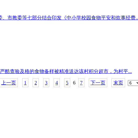
监委、市教委等七部分结合印发《中小学校园食物平安和炊事经费..
酷查验及格的食物备样被精准送达该村积分超市，为村平...
上一页
1
2
3
4
5
6
7
下一页
末页