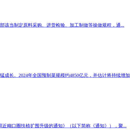
该当制定原料采购、进货检验、加工制做等操做规程，通...
长。2024年全国预制菜规模约4850亿元，并估计将持续增加..
近糊口圈扶植扩围升级的通知》（以下简称《通知》），聚...