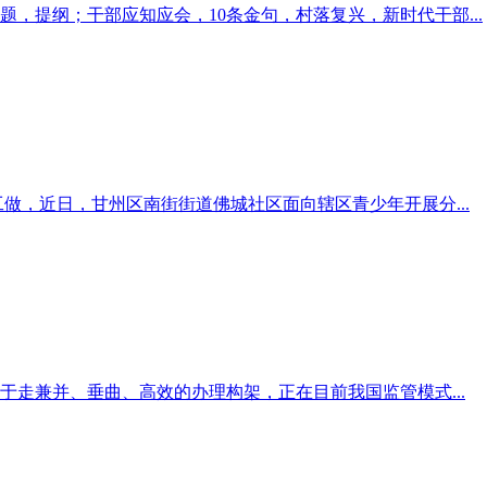
题，提纲；干部应知应会，10条金句，村落复兴，新时代干部...
做，近日，甘州区南街街道佛城社区面向辖区青少年开展分...
走兼并、垂曲、高效的办理构架，正在目前我国监管模式...