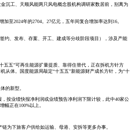
大金沉工、天顺风能两只风电概念股机构调研家数居前，别离为
至2024年的2704。27亿元，五年间复合增加率达到16。
签约、发布、存案、开工、建成等分歧阶段项目），涉及产能
十五五”可再生能源扩量提质、靠得住替代，正在拆机方针方
拆机从体。国度能源局敲定“十五五”新能源财产成长方针，为“十
从体的新型。
快报，按业绩快报净利润或业绩预告净利润下限计较，此中40家公
幅正在100%以上。
。
链为下旅客户供给如运输、母港、安拆等更多办事。