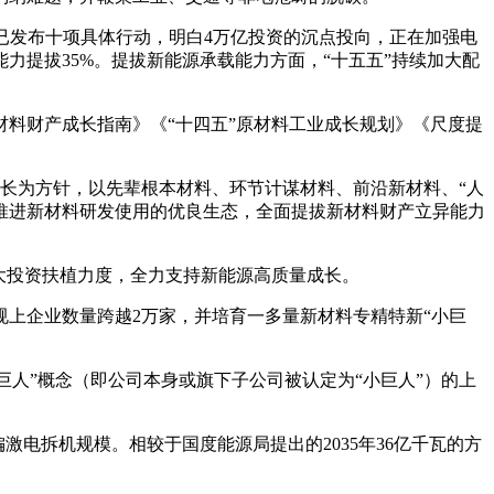
已发布十项具体行动，明白4万亿投资的沉点投向，正在加强电
力提拔35%。提拔新能源承载能力方面，“十五五”持续加大配
料财产成长指南》《“十四五”原材料工业成长规划》《尺度提
长为方针，以先辈根本材料、环节计谋材料、前沿新材料、“人
推进新材料研发使用的优良生态，全面提拔新材料财产立异能力
大投资扶植力度，全力支持新能源高质量成长。
上企业数量跨越2万家，并培育一多量新材料专精特新“小巨
人”概念（即公司本身或旗下子公司被认定为“小巨人”）的上
激电拆机规模。相较于国度能源局提出的2035年36亿千瓦的方