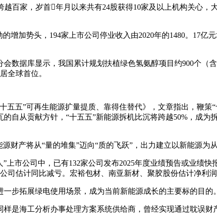
越百家，岁首年月以来共有24股获得10家及以上机构关心，
头，194家上市公司停业收入由2020年的1480。17亿元增加
数据库显示，我国累计规划扶植绿色氢氨醇项目约900个（含
位居全球首位。
五五”可再生能源扩量提质、靠得住替代》，文章指出，鞭策“
千瓦的自从贡献方针，“十五五”新能源拆机比沉将跨越50%，成为
财产将从“量的堆集”迈向“质的飞跃”，出力建立以新能源为
上市公司中，已有132家公司发布2025年度业绩预告或业绩
家公司估计同比减亏。宏裕包材、南亚新材、聚胶股份估计净利润增
一步拓展绿电使用场景，成为当前新能源成长的主要标的目的
样是海工分析办事处理方案系统供给商，曾经实现通过耽误财产